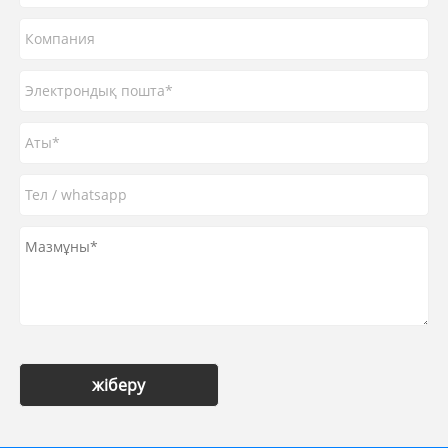
жіберу