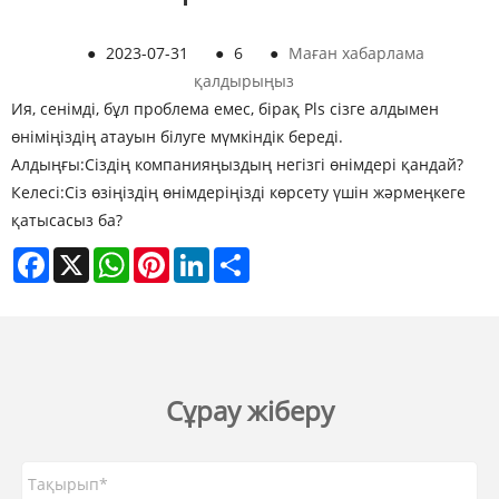
●
2023-07-31
●
6
●
Маған хабарлама
қалдырыңыз
Ия, сенімді, бұл проблема емес, бірақ Pls сізге алдымен
өніміңіздің атауын білуге ​​мүмкіндік береді.
Алдыңғы:
Сіздің компанияңыздың негізгі өнімдері қандай?
Келесі:
Сіз өзіңіздің өнімдеріңізді көрсету үшін жәрмеңкеге
қатысасыз ба?
Facebook
X
WhatsApp
Pinterest
LinkedIn
Share
Сұрау жіберу