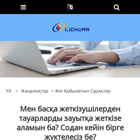
Үй
>
Жаңалықтар
>
Жиі Қойылатын Сұрақтар
Мен басқа жеткізушілерден
тауарларды зауытқа жеткізе
аламын ба? Содан кейін бірге
жүктелесіз бе?