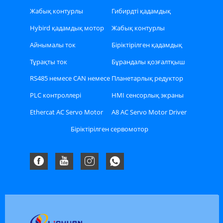
сервомоторы
сервомотор
Жабық контурлы
Гибирдті қадамдық
қадамдық қозғалтқыш
қозғалтқыш
Hybird қадамдық мотор
Жабық контурлы
драйвері
қадамдық
Айнымалы ток
Біріктірілген қадамдық
қозғалтқыштың драйвері
сервомоторының
қозғалтқыш
Тұрақты ток
Бұрандалы қозғалтқыш
драйвері
сервомоторының
RS485 немесе CAN немесе
Планетарлық редуктор
драйвері
Ethercat автобус түрі
PLC контроллері
HMI сенсорлық экраны
Stepper драйвері
Ethercat AC Servo Motor
A8 AC Servo Motor Driver
Driver Kit
жинағы
Біріктірілген сервомотор