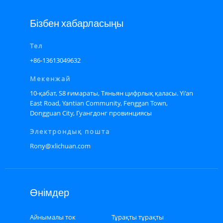
Бізбен хабарласыңы
Тел
+86-13613049632
Мекенжай
10-қабат, S8 ғимараты, Тяньян цифрлық қаласы. Yi'an
East Road, Yantian Community, Fenggan Town,
Dongguan City, Гуангдонг провинциясы
Электрондық пошта
Rony@xlichuan.com
Өнімдер
Айнымалы ток
Тұрақты тұрақты