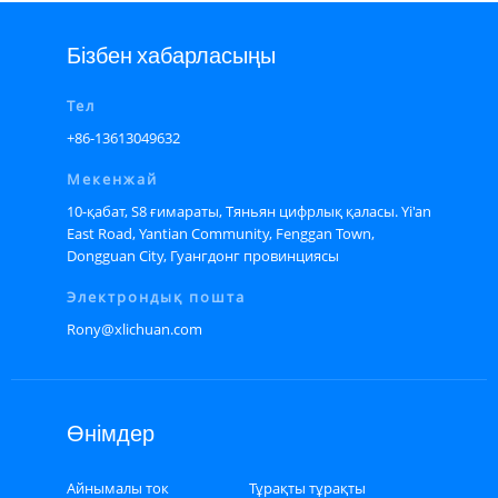
Бізбен хабарласыңы
Тел
+86-13613049632
Мекенжай
10-қабат, S8 ғимараты, Тяньян цифрлық қаласы. Yi'an
East Road, Yantian Community, Fenggan Town,
Dongguan City, Гуангдонг провинциясы
Электрондық пошта
Rony@xlichuan.com
Өнімдер
Айнымалы ток
Тұрақты тұрақты