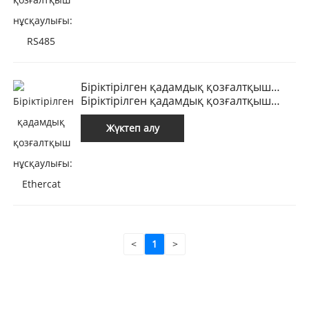
Біріктірілген қадамдық қозғалтқыш
нұсқаулығы: Ethercat
Біріктірілген қадамдық қозғалтқыш
нұсқаулығы: Ethercat
Жүктеп алу
<
1
>