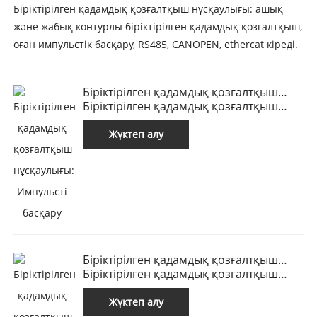
Біріктірілген қадамдық қозғалтқыш нұсқаулығы: ашық
және жабық контурлы біріктірілген қадамдық қозғалтқыш,
оған импульстік басқару, RS485, CANOPEN, ethercat кіреді.
Біріктірілген қадамдық қозғалтқыш
нұсқаулығы: Импульсті басқару
Біріктірілген қадамдық қозғалтқыш
нұсқаулығы: Импульсті басқару
Жүктеп алу
Біріктірілген қадамдық қозғалтқыш
нұсқаулығы: RS485
Біріктірілген қадамдық қозғалтқыш
нұсқаулығы: RS485
Жүктеп алу