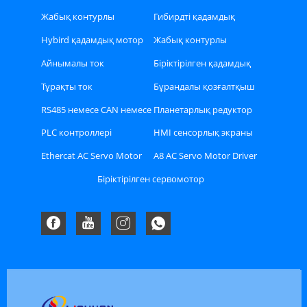
сервомоторы
сервомотор
Жабық контурлы
Гибирдті қадамдық
қадамдық қозғалтқыш
қозғалтқыш
Hybird қадамдық мотор
Жабық контурлы
драйвері
қадамдық
Айнымалы ток
Біріктірілген қадамдық
қозғалтқыштың драйвері
сервомоторының
қозғалтқыш
Тұрақты ток
Бұрандалы қозғалтқыш
драйвері
сервомоторының
RS485 немесе CAN немесе
Планетарлық редуктор
драйвері
Ethercat автобус түрі
PLC контроллері
HMI сенсорлық экраны
Stepper драйвері
Ethercat AC Servo Motor
A8 AC Servo Motor Driver
Driver Kit
жинағы
Біріктірілген сервомотор