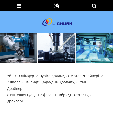
Үй
>
Өнімдер
>
Hybird Қадамдық Мотор Драйвері
>
2 Фазалы Гибридті Қадамдық Қозғалтқыштың
Драйвері
> Интеллектуалды 2 фазалы гибридті қозғалтқыш
драйвері