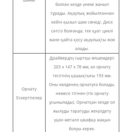
болған кезде үнемі жанып
тұрады. Ақаулық жойылғаннан
кейін қызыл шам сөнеді. Диск
сәтсіз болғанда, тек қуат циклі
және қайта қосу ақаулықты жоя
алады.
Драйвердің сыртқы өлшемдері:
203 x 147 x 78 мм, ал орнату
тесігінің қашықтығы 193 мм.
Оны көлденең орнатуға болады.
Орнату
немесе тігінен (тік орнату
Ескертпелер
ұсынылады). Орнатқан кезде ол
жылуды таратуды жеңілдету
үшін металл шкафқа жақын
болуы керек.