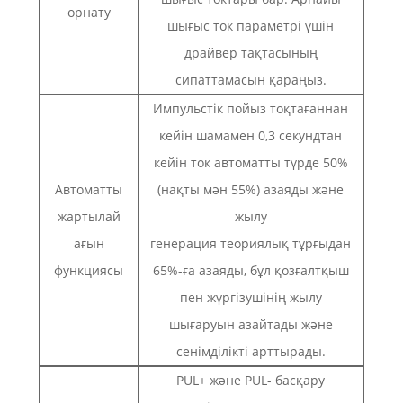
орнату
шығыс ток параметрі үшін
драйвер тақтасының
сипаттамасын қараңыз.
Импульстік пойыз тоқтағаннан
кейін шамамен 0,3 секундтан
кейін ток автоматты түрде 50%
Автоматты
(нақты мән 55%) азаяды және
жартылай
жылу
ағын
генерация теориялық тұрғыдан
функциясы
65%-ға азаяды, бұл қозғалтқыш
пен жүргізушінің жылу
шығаруын азайтады және
сенімділікті арттырады.
PUL+ және PUL- басқару