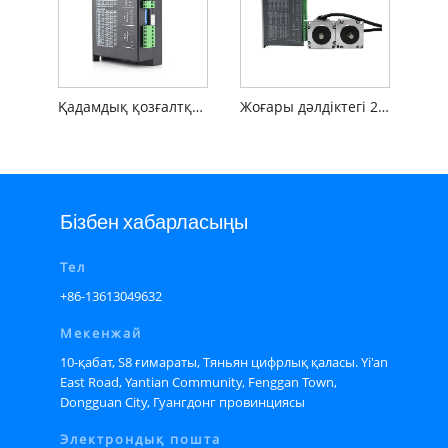
Қадамдық қозғалтқыштарға арналған сенімді 2 фазалы қозғалтқыш драйвері
Жоғары дәлдіктегі 2-фазалы гибридті қадамдық драйвер
Бізбен хабарласыңы
Тел
+86-13613049632
Мекенжай
10-қабат, S8 ғимараты, Тяньян цифрлық қаласы. Yi'an
East Road, Yantian Community, Fenggan Town,
Dongguan City, Гуангдонг провинциясы
Электрондық пошта