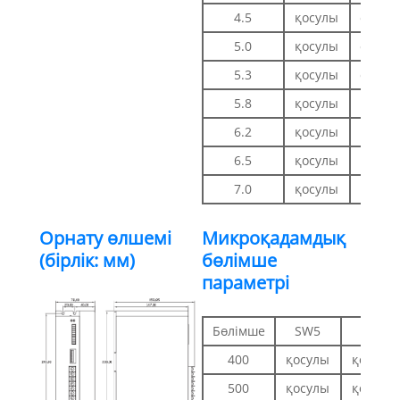
4.5
қосулы
өшірул
5.0
қосулы
өшірул
5.3
қосулы
өшірул
5.8
қосулы
қосул
6.2
қосулы
қосул
6.5
қосулы
қосул
7.0
қосулы
қосул
Орнату өлшемі
Микроқадамдық
(бірлік: мм)
бөлімше
параметрі
Бөлімше
SW5
SW6
400
қосулы
қосулы
500
қосулы
қосулы