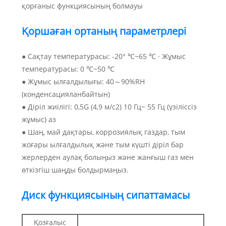
қорғаныс функциясының болмауы
Қоршаған ортаның параметрлері
● Сақтау температурасы: -20° ℃~65 ℃ · Жұмыс
температурасы: 0 ℃~50 ℃
● Жұмыс ылғалдылығы: 40～90%RH
(конденсацияланбайтын)
● Діріл жиілігі: 0,5G (4,9 м/с2) 10 Гц~ 55 Гц (үзіліссіз
жұмыс) аз
● Шаң, май дақтары, коррозиялық газдар, тым
жоғары ылғалдылық және тым күшті діріл бар
жерлерден аулақ болыңыз және жанғыш газ мен
өткізгіш шаңды болдырмаңыз.
Диск функциясының сипаттамасы
Қозғалыс