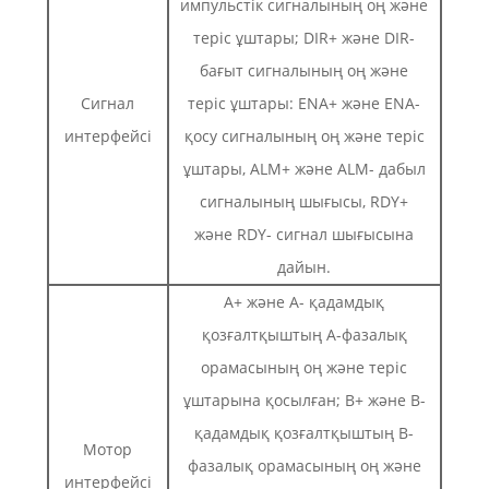
импульстік сигналының оң және
теріс ұштары; DIR+ және DIR-
бағыт сигналының оң және
Сигнал
теріс ұштары: ENA+ және ENA-
интерфейсі
қосу сигналының оң және теріс
ұштары, ALM+ және ALM- дабыл
сигналының шығысы, RDY+
және RDY- сигнал шығысына
дайын.
A+ және A- қадамдық
қозғалтқыштың А-фазалық
орамасының оң және теріс
ұштарына қосылған; B+ және B-
қадамдық қозғалтқыштың В-
Мотор
фазалық орамасының оң және
интерфейсі