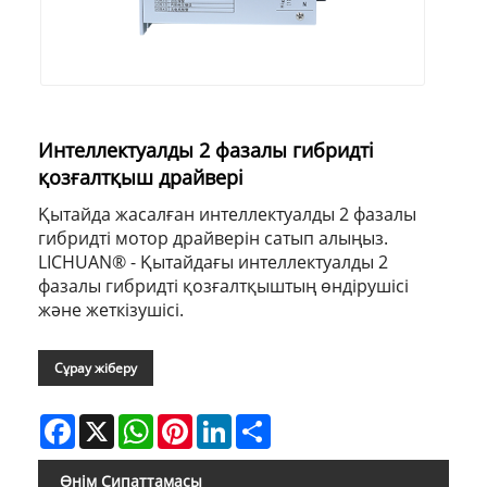
Интеллектуалды 2 фазалы гибридті
қозғалтқыш драйвері
Қытайда жасалған интеллектуалды 2 фазалы
гибридті мотор драйверін сатып алыңыз.
LICHUAN® - Қытайдағы интеллектуалды 2
фазалы гибридті қозғалтқыштың өндірушісі
және жеткізушісі.
Сұрау жіберу
Facebook
X
WhatsApp
Pinterest
LinkedIn
Share
Өнім Сипаттамасы