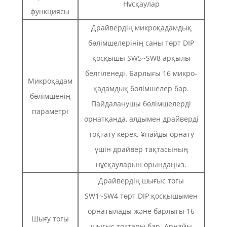
Нұсқаулар
функциясы
Драйвердің микроқадамдық
бөлімшелерінің саны төрт DIP
қосқышы SW5~SW8 арқылы
белгіленеді. Барлығы 16 микро-
Микроқадам
қадамдық бөлімшелер бар.
бөлімшенің
Пайдаланушы бөлімшелерді
параметрі
орнатқанда, алдымен драйверді
тоқтату керек. Ұпайды орнату
үшін драйвер тақтасының
нұсқауларын орындаңыз.
Драйвердің шығыс тогы
SW1~SW4 төрт DIP қосқышымен
орнатылады және барлығы 16
Шығу тогы
шығыс токтары бар. Арнайы