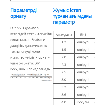
Параметрді
Жұмыс істеп
орнату
тұрған ағымдағы
параметр
LC2722D драйвері
келесідей егжей-тегжейлі
Ағымдағы
БҚ1
БҚ2
сипатталған бөлімше
1.2
өшірулі
өшірул
дәлдігін, динамикалық
1.5
өшірулі
өшірул
токты, сүзуді және
2.0
өшірулі
өшірул
импульс жиілігін орнату
үшін он биттік DIP
2.3
өшірулі
өшірул
қосқышын пайдаланады:
2.5
өшірулі
қосул
3.0
өшірулі
қосул
3.2
өшірулі
қосул
3.6
өшірулі
қосул
4.0
қосулы
өшірул