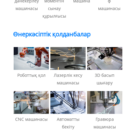
дәнекерлеу
моментін
машина
ф
машинасы
сынау
машинасы
құрылғысы
Өнеркәсіптік қолданбалар
Роботтық қол
Лазерлік кесу
3D басып
машинасы
шығару
CNC машинасы
Автоматты
Гравюра
бекіту
машинасы