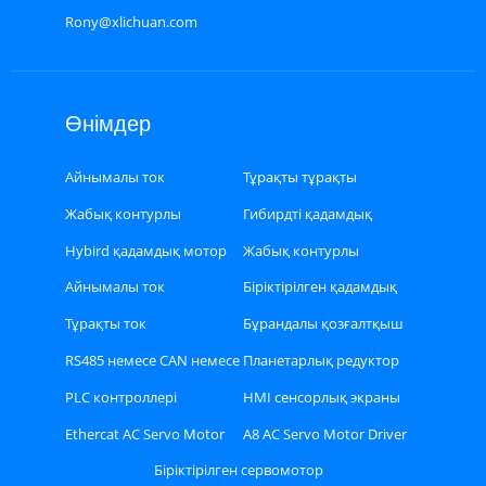
Rony@xlichuan.com
Өнімдер
Айнымалы ток
Тұрақты тұрақты
сервомоторы
сервомотор
Жабық контурлы
Гибирдті қадамдық
қадамдық қозғалтқыш
қозғалтқыш
Hybird қадамдық мотор
Жабық контурлы
драйвері
қадамдық
Айнымалы ток
Біріктірілген қадамдық
қозғалтқыштың драйвері
сервомоторының
қозғалтқыш
Тұрақты ток
Бұрандалы қозғалтқыш
драйвері
сервомоторының
RS485 немесе CAN немесе
Планетарлық редуктор
драйвері
Ethercat автобус түрі
PLC контроллері
HMI сенсорлық экраны
Stepper драйвері
Ethercat AC Servo Motor
A8 AC Servo Motor Driver
Driver Kit
жинағы
Біріктірілген сервомотор