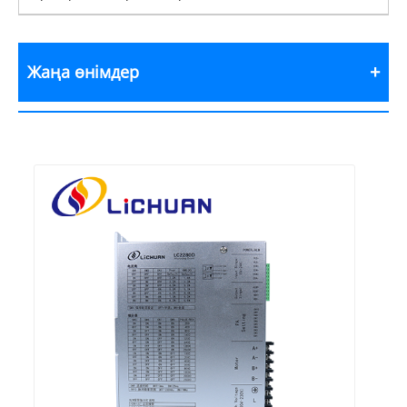
Жаңа өнімдер