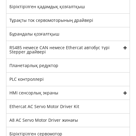
Біріктірілген қадамдық қозғалтқыш
Тұрақты ток сервомоторының драйвері
Бұрандалы қозғалтқыш
RS485 немесе CAN немесе Ethercat автобус түрі
Stepper драйвері
Планетарлық редуктор
PLC контроллері
HMI сенсорлық экраны
Ethercat AC Servo Motor Driver Kit
A8 AC Servo Motor Driver жинағы
Біріктірілген сервомотор