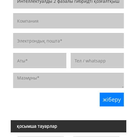
қосымша тауарлар