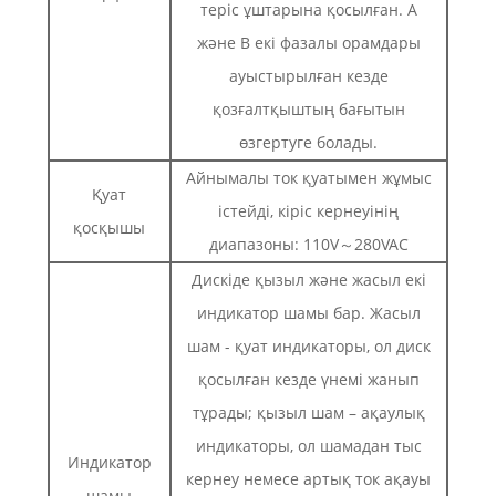
теріс ұштарына қосылған. А
және В екі фазалы орамдары
ауыстырылған кезде
қозғалтқыштың бағытын
өзгертуге болады.
Айнымалы ток қуатымен жұмыс
Қуат
істейді, кіріс кернеуінің
қосқышы
диапазоны: 110V～280VAC
Дискіде қызыл және жасыл екі
индикатор шамы бар. Жасыл
шам - қуат индикаторы, ол диск
қосылған кезде үнемі жанып
тұрады; қызыл шам – ақаулық
индикаторы, ол шамадан тыс
Индикатор
кернеу немесе артық ток ақауы
шамы