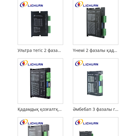
Ультра тегіс 2 фазалы гибридті қадамдық қозғалтқыш драйвері
Үнемі 2 фазалы қадамдық қозғалтқыштың қадамдық драйвері
Қадамдық қозғалтқыштарға арналған сандық 4 фазалы қадамдық драйвер
Әмбебап 3 фазалы гибридті қадамдық драйвер