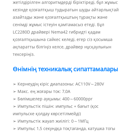
жетілдірілген алгоритмдерді біріктіреді, бұл жұмыс
кезінде қозғалтқыш тудыратын шуды айтарлықтай
азайтады және қозғалтқыштың тұрақты және
сенімді жұмыс істеуін қамтамасыз етеді. Бұл
LC2280D драйвері Nema42 гибридті қадам
қозғалтқышына сәйкес келеді, егер сіз қосымша
ақпаратты білгіңіз келсе, драйвер нұсқаулығын
тексеріңіз.
Өнімнің техникалық сипаттамалары
➢ Кернеудің кіріс диапазоны: AC110V～280V
➢ Макс. ең жоғары ток: 7,0А
➢ Бөлімшелер ауқымы: 400～60000ppr
➢ Импульстік пішін: импульс + бағыт (қос
импульске қолдау көрсетілмейді)
➢ Импульстік жауап жиілігі: 0～1МГц
➢ Импульс 1,5 секундқа тоқтағанда, катушка тогы