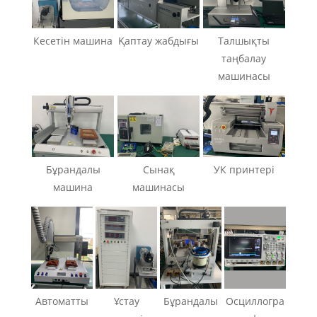
Кесетін машина
Қаптау жабдығы
Талшықты
таңбалау
машинасы
Бұрандалы
Сынақ
УК принтері
машина
машинасы
Автоматты
Ұстау
Бұрандалы
Осциллогра