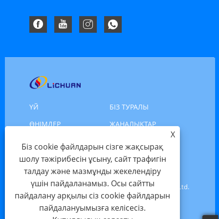
ҮЙ
БІЗ ТУРАЛЫ
ӨНІМДЕР
ЖАҢАЛЫҚТАР
X
ЖҮКТЕП АЛУ
СҰРАУ ЖІБЕРУ
Біз cookie файлдарын сізге жақсырақ
шолу тәжірибесін ұсыну, сайт трафигін
БІЗБЕН ХАБАРЛАСЫҢЫ
талдау және мазмұнды жекелендіру
үшін пайдаланамыз. Осы сайтты
Copyright © 2025 Shenzhen Xinlichuan Electric Co., Ltd.
пайдалану арқылы сіз cookie файлдарын
- Servo Motor, Motor Servo, Stess Motor - Барлық
пайдалануымызға келісесіз.
құқықтар қорғалған