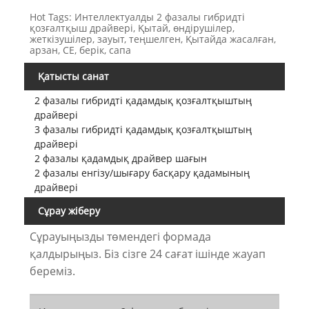
Hot Tags: Интеллектуалды 2 фазалы гибридті
қозғалтқыш драйвері, Қытай, өндірушілер,
жеткізушілер, зауыт, теңшелген, Қытайда жасалған,
арзан, CE, берік, сапа
Қатысты санат
2 фазалы гибридті қадамдық қозғалтқыштың
драйвері
3 фазалы гибридті қадамдық қозғалтқыштың
драйвері
2 фазалы қадамдық драйвер шағын
2 фазалы енгізу/шығару басқару қадамының
драйвері
Сұрау жіберу
Сұрауыңызды төмендегі формада
қалдырыңыз. Біз сізге 24 сағат ішінде жауап
береміз.