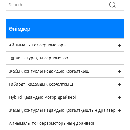
Өнімдер
Айнымалы ток сервомоторы
Тұрақты тұрақты сервомотор
Жабық контурлы қадамдық қозғалтқыш
Гибирдті қадамдық қозғалтқыш
Hybird қадамдық мотор драйвері
Жабық контурлы қадамдық қозғалтқыштың драйвері
Айнымалы ток сервомоторының драйвері