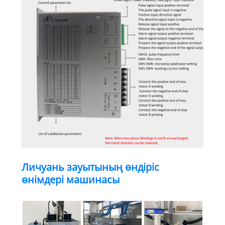
Личуань зауытының өндіріс
өнімдері машинасы