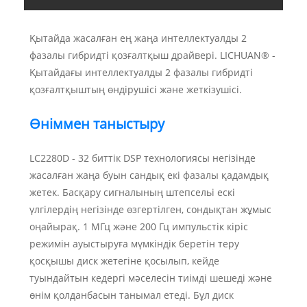
Қытайда жасалған ең жаңа интеллектуалды 2
фазалы гибридті қозғалтқыш драйвері. LICHUAN® -
Қытайдағы интеллектуалды 2 фазалы гибридті
қозғалтқыштың өндірушісі және жеткізушісі.
Өніммен таныстыру
LC2280D - 32 биттік DSP технологиясы негізінде
жасалған жаңа буын сандық екі фазалы қадамдық
жетек. Басқару сигналының штепсельі ескі
үлгілердің негізінде өзгертілген, сондықтан жұмыс
оңайырақ. 1 МГц және 200 Гц импульстік кіріс
режимін ауыстыруға мүмкіндік беретін теру
қосқышы диск жетегіне қосылып, кейде
туындайтын кедергі мәселесін тиімді шешеді және
өнім қолданбасын танымал етеді. Бұл диск