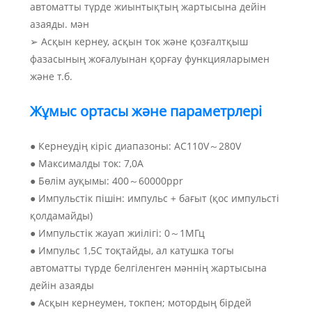
автоматты түрде жиынтықтың жартысына дейін
азаяды. мән
➢ Асқын кернеу, асқын ток және қозғалтқыш
фазасының жоғалуынан қорғау функцияларымен
және т.б.
Жұмыс ортасы және параметрлері
● Кернеудің кіріс диапазоны: AC110V～280V
● Максималды ток: 7,0А
● Бөлім ауқымы: 400～60000ppr
● Импульстік пішін: импульс + бағыт (қос импульсті
қолдамайды)
● Импульстік жауап жиілігі: 0～1МГц
● Импульс 1,5С тоқтайды, ал катушка тогы
автоматты түрде белгіленген мәннің жартысына
дейін азаяды
● Асқын кернеумен, токпен; мотордың бірдей