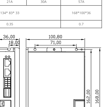
21А
30А
57А
134* 83* 33
168*100*36
0.35
0.7