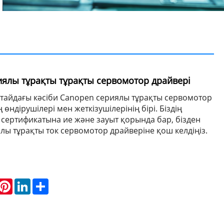
иялы тұрақты тұрақты сервомотор драйвері
тайдағы кәсіби Canopen сериялы тұрақты сервомотор
 өндірушілері мен жеткізушілерінің бірі. Біздің
E сертификатына ие және зауыт қорында бар, бізден
лы тұрақты ток сервомотор драйверіне қош келдіңіз.
hatsApp
Pinterest
LinkedIn
Share