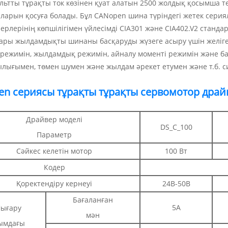
льтты тұрақты ток көзінен қуат алатын 2500 жолдық қосымша тө
ларын қосуға болады. Бұл CANopen шина түріндегі жетек сери
ерлерінің көпшілігімен үйлесімді CIA301 және CIA402.V2 станд
ғары жылдамдықты шинаны басқаруды жүзеге асыру үшін желіге 
режимін, жылдамдық режимін, айналу моменті режимін және б
ығымен, төмен шумен және жылдам әрекет етумен және т.б. с
en сериясы тұрақты тұрақты сервомотор драй
Драйвер моделі
DS_C_100
Параметр
Сәйкес келетін мотор
100 Вт
Кодер
Қоректендіру кернеуі
24В-50В
Бағаланған
5А
ығару
мән
ымдағы