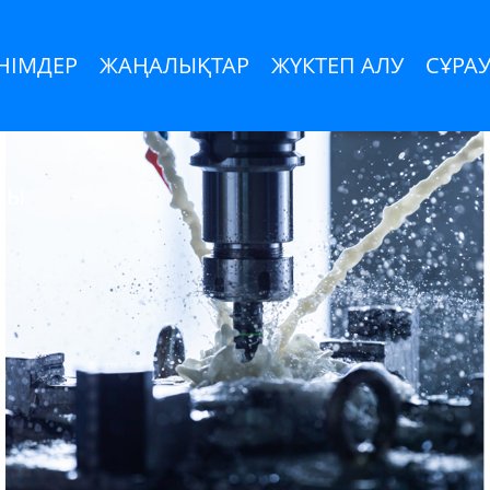
НІМДЕР
ЖАҢАЛЫҚТАР
ЖҮКТЕП АЛУ
СҰРАУ
ҢЫ