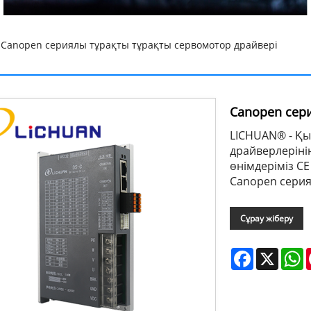
 Canopen сериялы тұрақты тұрақты сервомотор драйвері
Canopen сер
LICHUAN® - Қы
драйверлерінің
өнімдеріміз C
Canopen серия
Сұрау жіберу
Facebook
X
W