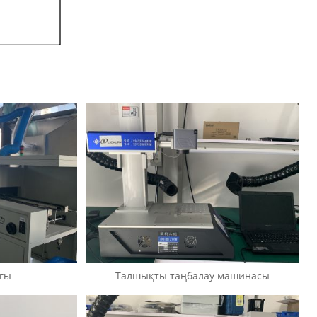
ғы
Талшықты таңбалау машинасы