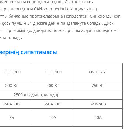
мен вольтты сервоқозғалтқыш. Сыртқы тежеу ​​
ялары нарықтағы CANopen негізгі станциясының
артты байланыс протоколдарына негізделген. Синхронды көп
қосылу үшін 31 дискіге дейін пайдалануға болады. Диск
асты режимді қолдайды және жоғары шамадан тыс жүктеме
ипатталады.
верінің сипаттамасы
DS_C_200
DS_C_400
DS_C_750
200 Вт
400 Вт
750 Вт
2500 жолдық қадамдар
24В-50В
24В-50В
24В-80В
7а
10А
20А