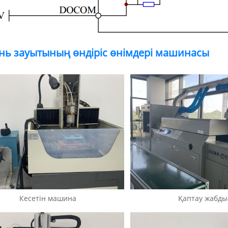
нь зауытының өндіріс өнімдері машинасы
Кесетін машина
Қаптау жабды