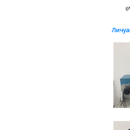
Личуа