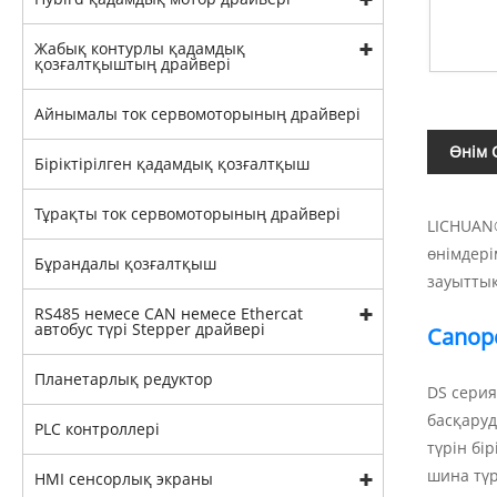
Жабық контурлы қадамдық
қозғалтқыштың драйвері
Айнымалы ток сервомоторының драйвері
Өнім 
Біріктірілген қадамдық қозғалтқыш
Тұрақты ток сервомоторының драйвері
LICHUAN®
өнімдері
Бұрандалы қозғалтқыш
зауыттық
RS485 немесе CAN немесе Ethercat
автобус түрі Stepper драйвері
Canope
Планетарлық редуктор
DS серия
басқаруд
PLC контроллері
түрін бі
шина түр
HMI сенсорлық экраны