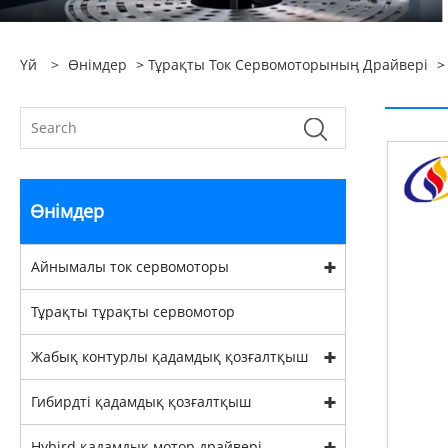
Үй
>
Өнімдер
>
Тұрақты Ток Сервомоторының Драйвері
>
Өнімдер
Айнымалы ток сервомоторы
Тұрақты тұрақты сервомотор
Жабық контурлы қадамдық қозғалтқыш
Гибирдті қадамдық қозғалтқыш
Hybird қадамдық мотор драйвері