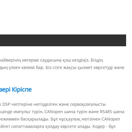
айверінің көтерме саудасына қош келдіңіз. Біздің
ың үлкен көлемі бар. Біз сізге жақсы қызмет көрсетуді және
ері Кіріспе
к DSP чиптеріне негізделген және сервоқозғалысты
ішінде импульс түрін, CANopen шина түрін және RS485 шина
ш режиммен басқарылады. Бұл нұсқаулық негізінен CANopen
ейінгі сипаттамаларға қолдау көрсете алады. Кодер - бұл