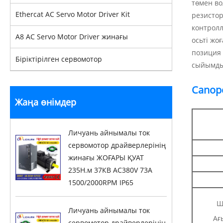
төмен во
Ethercat AC Servo Motor Driver Kit
резистор
контролл
A8 AC Servo Motor Driver жинағы
осьті жо
позиция 
Біріктірілген сервомотор
сыйымдыл
Canop
Жаңа өнімдер
Личуань айнымалы ток
сервомотор драйверлерінің
жинағы ЖОҒАРЫ ҚУАТ
235Н.м 37КВ AC380V 73A
1500/2000RPM IP65
Ш
Личуань айнымалы ток
Ағ
сервомотор драйверлерінің