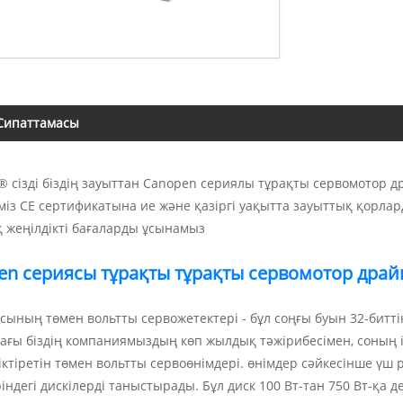
Сипаттамасы
 сізді біздің зауыттан Canopen сериялы тұрақты сервомотор др
міз CE сертификатына ие және қазіргі уақытта зауыттық қорлард
 жеңілдікті бағаларды ұсынамыз
n сериясы тұрақты тұрақты сервомотор драйв
сының төмен вольтты сервожетектері - бұл соңғы буын 32-битті
ағы біздің компаниямыздың көп жылдық тәжірибесімен, соның 
ріктіретін төмен вольтты сервоөнімдері. өнімдер сәйкесінше ү
індегі дискілерді таныстырады. Бұл диск 100 Вт-тан 750 Вт-қа д