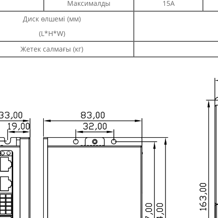
Максималды
15А
Диск өлшемі (мм)
(L*H*W)
Жетек салмағы (кг)