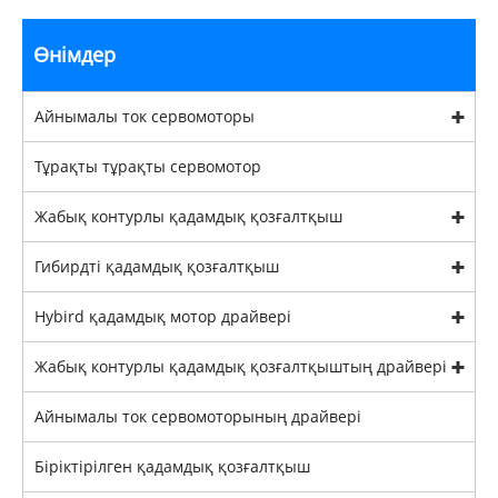
Өнімдер
Айнымалы ток сервомоторы
Тұрақты тұрақты сервомотор
Жабық контурлы қадамдық қозғалтқыш
Гибирдті қадамдық қозғалтқыш
Hybird қадамдық мотор драйвері
Жабық контурлы қадамдық қозғалтқыштың драйвері
Айнымалы ток сервомоторының драйвері
Біріктірілген қадамдық қозғалтқыш