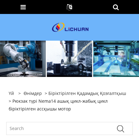
Үй
>
Өнімдер
>
Біріктірілген Қадамдық Қозғалтқыш
> Рюкзак түрі Nema14 ашық цикл-жабық цикл
біріктірілген ассқышы мотор