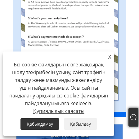
X
Біз cookie файлдарын сізге жақсырақ
шолу тәжірибесін ұсыну, сайт трафигін
талдау және мазмұнды жекелендіру
үшін пайдаланамыз. Осы сайтты
пайдалану арқылы сіз cookie файлдарын
пайдалануымызға келісесіз.
Құпиялылық саясаты
Қабылдамау
Қабылдау