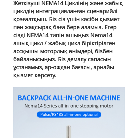
Жеткізуші NEMA14 Циклінің және жабық
циклдің интеграцияланған сценарийлі
қозғалтқыш. Біз сіз үшін кәсіби қызмет
пен жақсырақ баға бере аламыз. Егер
сізді NEMA14 типін ашыңыз Nema14
ашық цикл / жабық цикл біріктірілген
ассқышы моторлық өнімдері, бізбен
байланысыңыз. Біз демалу сапасын
ұстанамыз, ар-ождан бағасы, арнайы
қызмет көрсету.