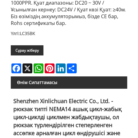
1000PPR. Қуат диапазоны: DC20 ~ 30V /
Ұсынылған кернеу: DC24V / Қуат көзі Қуат: ≥40w.
Біз өзіміздің аккумуляторымыз, бізде CE бар,
Rohs сертификаты бар.
Үлгі:LC35BK
Сұрау жіберу
Facebook
X
WhatsApp
Pinterest
LinkedIn
Share
Өнім Сипаттамасы
Shenzhen Xinlichuan Electric Co., Ltd. -
рюкзак типті NEMA14 ашық цикл-жабық
цикл-циклді циклмен жабдықтаушы, ол
рюкзак түрлендірілген степерленген
ассөпке арналған цикл өндірушісі және