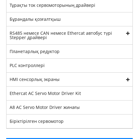
Тұрақты ток сервомоторының драйвері
Бұрандалы қозғалтқыш
RS485 немесе CAN немесе Ethercat автобус түрі
Stepper драйвері
Планетарлық редуктор
PLC контроллері
HMI сенсорлық экраны
Ethercat AC Servo Motor Driver Kit
A8 AC Servo Motor Driver жинағы
Біріктірілген сервомотор