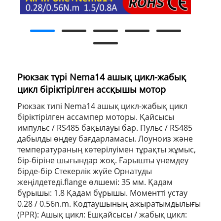
Рюкзак түрі Nema14 ашық цикл-жабық
цикл біріктірілген ассқышы мотор
Рюкзак типі Nema14 ашық цикл-жабық цикл
біріктірілген ассампер моторы. Қайсысы
импульс / RS485 бақылауы бар. Пульс / RS485
дабылды өңдеу бағдарламасы. Лоуноиз және
температураның көтерілуімен тұрақты жұмыс,
бір-біріне шығындар жоқ. Ғарышты үнемдеу
бірде-бір Стекерлік жүйе Орнатуды
жеңілдетеді.flange өлшемі: 35 мм. Қадам
бұрышы: 1.8 Қадам бұрышы. Моментті ұстау
0.28 / 0.56n.m. Кодтаушының ажыратымдылығы
(PPR): Ашық цикл: Ешқайсысы / жабық цикл: