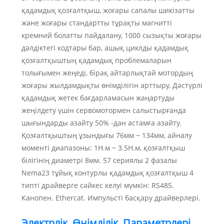
қадамдық қозғалтқыш, жоғары сапалы шикізатты
және жоғары стандартты тұрақты магнитті
кремний болатты пайдалану, 1000 сызықты жоғары
дәлдіктегі кодтары бар, ашық циклды қадамдық
қозғалтқыштың қадамдық проблемаларын
толығымен жеңеді, бірақ айтарлықтай мотордың
жоғары жылдамдықты өнімділігін арттыру, Дәстүрлі
қадамдық жетек бағдарламасын жаңартуды
жеңілдету үшін сервомотормен салыстырғанда
шығындарды азайту 50% -дан астамға азайту.
Қозғалтқыштың ұзындығы 76мм ~ 134мм, айналу
моменті диапазоны: 1Н.м ~ 3.5Н.м, қозғалтқыш
білігінің диаметрі 8мм. 57 сериялы 2 фазалы
Nema23 тұйық контурлы қадамдық қозғалтқыш 4
типті драйверге сәйкес келуі мүмкін: RS485.
Канопен. Ethercat. Импульсті басқару драйверлері.
Электрлік Өнімділік Параметрлері