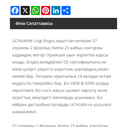
Facebook
X
WhatsApp
Pinterest
LinkedIn
Share
Өнім Сипаттамасы
LICHUAN® сізді біздің зауыттан көтерме 57
сериялы 2 фазалық Nema 23 жабық контурлы
қадамдық мотор сериясын шын жүректен қарсы
алады. Біздің өнімдеріміз CE сертификатына ие
және қазіргі уақытта зауыттық қорлардың үлкен
көлемі бар. Личуань зауытының 14 жылдан астам
өндірістік тәжірибесі бар. Біз OEM & ODM қолдау
көрсетеміз, біз сізге жақсы қызмет көрсету және
зауыттық жеңілдікті бағаларды ұсынамыз. Біз
көбірек дистрибьюторларды LICHUAN-ға қосылуға
шақырамыз.
57 сериялы 2 фазалық Nema 23 жабық контурлы