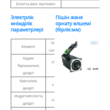
Біліктің макс жүктемесі
30Н
Электрлік
Пішін және
өнімділік
орнату өлшемі
параметрлері
(бірлік:мм)
Техникалық
Элемент
сипаттамалар
Қадам
±5% (Толық
бұрышының
қадам)
дәлдігі
Қарсылық
±10%(20℃)
дәлдігі
Индуктивтіліктің
±20%(1КГц)
дәлдігі