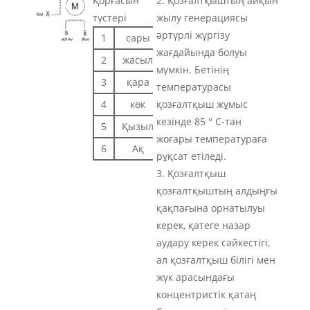
Қорғасын
2. Қозғалтқыштың айқын
түстері
жылу генерациясы
әртүрлі жүргізу
1
сары
EB+
жағдайында болуы
2
жасыл
EB-
мүмкін. Бетінің
3
қара
EA+
температурасы
4
көк
EA-
қозғалтқыш жұмыс
кезінде 85 ° C-тан
5
Қызыл
+5VCC
жоғары температураға
6
Ақ
EGND
рұқсат етіледі.
3. Қозғалтқыш
қозғалтқыштың алдыңғы
қақпағына орнатылуы
керек, қатеге назар
аудару керек сәйкестігі,
ал қозғалтқыш білігі мен
жүк арасындағы
концентристік қатаң