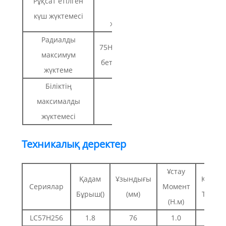
Рұқсат етілген
(450 г
күш жүктемесі
жүктеме)
Радиалды
75Н(желдеткіш
максимум
бетінен 20мм)
жүктеме
Біліктің
максималды
15N
жүктемесі
Техникалық деректер
Ұстау
Қадам
Ұзындығы
Кезең
Сериялар
Момент
Бұрыш()
(мм)
Ток(A)
(Н.м)
LC57H256
1.8
76
1.0
3.0