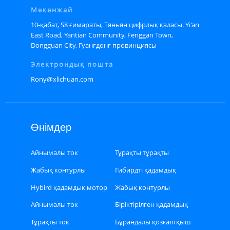
Мекенжай
10-қабат, S8 ғимараты, Тяньян цифрлық қаласы. Yi'an
East Road, Yantian Community, Fenggan Town,
Dongguan City, Гуангдонг провинциясы
Электрондық пошта
Rony@xlichuan.com
Өнімдер
Айнымалы ток
Тұрақты тұрақты
сервомоторы
сервомотор
Жабық контурлы
Гибирдті қадамдық
қадамдық қозғалтқыш
қозғалтқыш
Hybird қадамдық мотор
Жабық контурлы
драйвері
қадамдық
Айнымалы ток
Біріктірілген қадамдық
қозғалтқыштың драйвері
сервомоторының
қозғалтқыш
Тұрақты ток
Бұрандалы қозғалтқыш