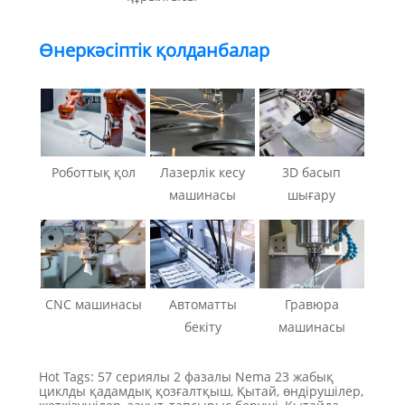
Өнеркәсіптік қолданбалар
Роботтық қол
Лазерлік кесу
3D басып
машинасы
шығару
CNC машинасы
Автоматты
Гравюра
бекіту
машинасы
Hot Tags: 57 сериялы 2 фазалы Nema 23 жабық
циклды қадамдық қозғалтқыш, Қытай, өндірушілер,