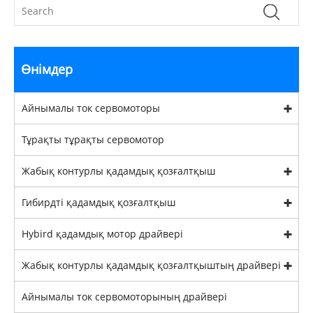
Өнімдер
Айнымалы ток сервомоторы
Тұрақты тұрақты сервомотор
Жабық контурлы қадамдық қозғалтқыш
Гибирдті қадамдық қозғалтқыш
Hybird қадамдық мотор драйвері
Жабық контурлы қадамдық қозғалтқыштың драйвері
Айнымалы ток сервомоторының драйвері