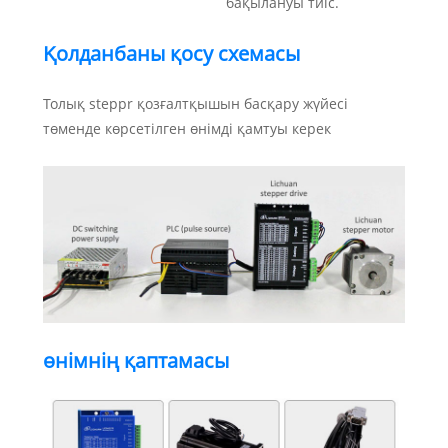
бақылануы тиіс.
Қолданбаны қосу схемасы
Толық steppr қозғалтқышын басқару жүйесі
төменде көрсетілген өнімді қамтуы керек
өнімнің қаптамасы