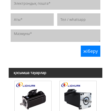
қосымша тауарлар