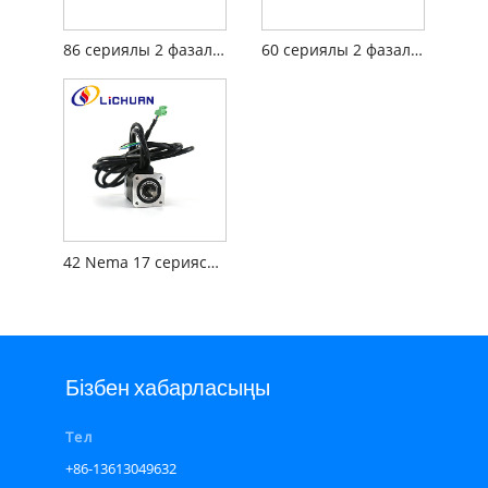
86 сериялы 2 фазалық Nema34 тұйық контурлы қадамдық қозғалтқыш
60 сериялы 2 фазалық Nema 24 жабық контурлы қадамдық қозғалтқыш
42 Nema 17 сериясы 2 фазалы жабық контурлы қадамдық қозғалтқыш
Бізбен хабарласыңы
Тел
+86-13613049632