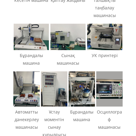
Кесетін машина
Қаптау жабдығы
Талшықты
таңбалау
машинасы
Бұрандалы
Сынақ
УК принтері
машина
машинасы
Автоматты
Ұстау
Бұрандалы
Осциллогра
дәнекерлеу
моментін
машина
ф
машинасы
сынау
машинасы
құрылғысы