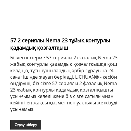
57 2 сериялы Nema 23 тұйық контурлы
қадамдық қозғалтқыш
Бізден көтерме 57 сериялы 2 фазалық Nema 23
жабық контурлы қадамдық қозғалтқышқа қош
келдіңіз, тұтынушылардың әрбір сұрауына 24
сағат ішінде жауап беріледі. LICHUAN® - кәсіби
өндіруші, біз сізге 57 сериялы 2 фазалық Nema
23 жабық контурлы қадамдық қозғалтқышты
ұсынғымыз келеді және біз сізге сатылымнан
кейінгі ең жақсы қызмет пен уақтылы жеткізуді
ұсынамыз.
Сұрау жіберу