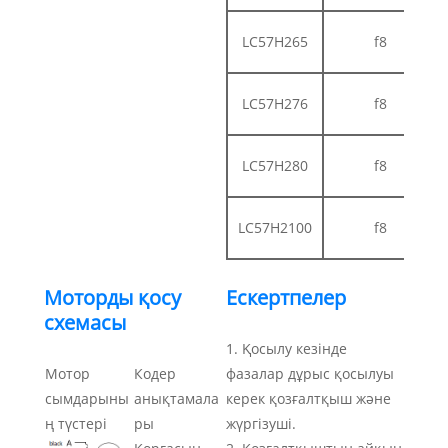
LC57H265
f8
LC57H276
f8
LC57H280
f8
LC57H2100
f8
Моторды қосу
Ескертпелер
схемасы
1. Қосылу кезінде
Мотор
Кодер
фазалар дұрыс қосылуы
сымдарыны
анықтамала
керек қозғалтқыш және
ң түстері
ры
жүргізуші.