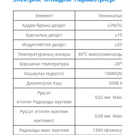
Элемент
Техникалық сипа
Қадам бұрыш дәлдігі
±5%(Толық қ
Қарсылық дәлдігі
±10%(20℃
Индуктивтілік дәлдігі
±20%(1КГц
Температураның жоғары
80℃ макс(номиналды ток, 2
Қоршаған температура
-20℃~*5
Оқшаулау кедергісі
100MQMin 5
Диэлектрлік Күш
500В AC 1 м
Рұқсат
0,02 мм Макс. (450
етілген Радиалды жүктеме
Рұқсат етілген жүктеме
0,08 мм Макс. (450
жүктемесі
Радиалды макс жүктеме
130Н (фланецтің бет