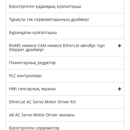
Біріктірілген қадамдық қозғалтқыш
Тұрақты ток сервомоторының драйвері
Бұрандалы қозғалтқыш
RS485 немесе CAN немесе Ethercat автобус түрі
Stepper драйвері
Планетарлық редуктор
PLC контроллері
HMI сенсорлық экраны
Ethercat AC Servo Motor Driver Kit
A8 AC Servo Motor Driver жинағы
Біріктірілген сервомотор