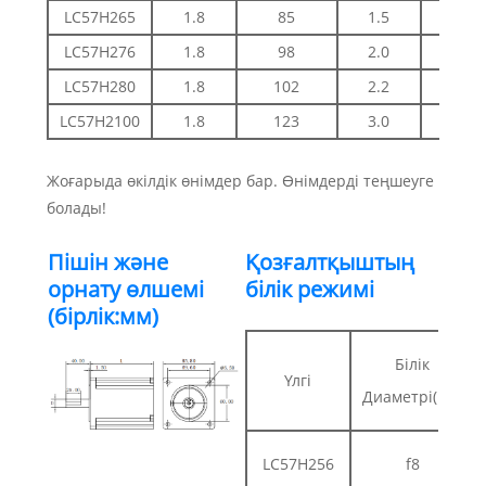
LC57H265
1.8
85
1.5
3.0
LC57H276
1.8
98
2.0
3.0
LC57H280
1.8
102
2.2
4.0
LC57H2100
1.8
123
3.0
4.0
Жоғарыда өкілдік өнімдер бар. Өнімдерді теңшеуге
болады!
Пішін және
Қозғалтқыштың
орнату өлшемі
білік режимі
(бірлік:мм)
Білік
Үлгі
Диаметрі(мм)
LC57H256
f8