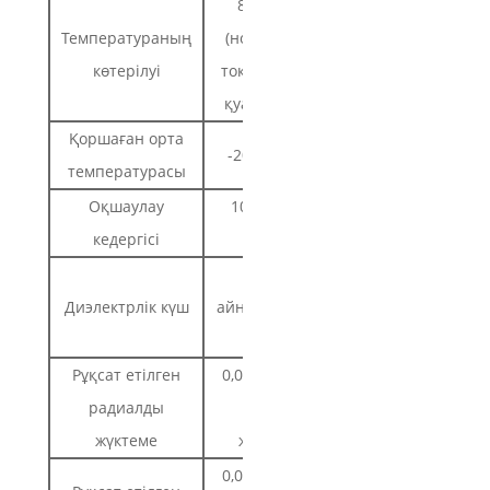
80℃макс
Температураның
(номиналды
көтерілуі
ток, 2 фазалы
қуат қосулы)
Қоршаған орта
-20℃~*50℃
температурасы
Оқшаулау
100MQMin
кедергісі
500VDC
500В
Диэлектрлік күш
айнымалы ток
1минут
Рұқсат етілген
0,02 мм макс.
радиалды
(450 г
жүктеме
жүктеме)
0,08 мм макс.