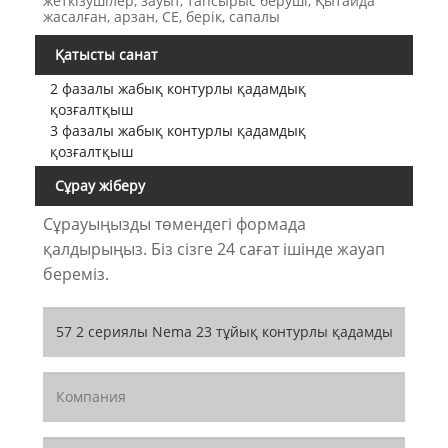
жеткізушілер, зауыт, тапсырыс беруші, Қытайда
жасалған, арзан, CE, берік, сапалы
Қатысты санат
2 фазалы жабық контурлы қадамдық
қозғалтқыш
3 фазалы жабық контурлы қадамдық
қозғалтқыш
Сұрау жіберу
Сұрауыңызды төмендегі формада
қалдырыңыз. Біз сізге 24 сағат ішінде жауап
береміз.