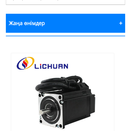
Жаңа өнімдер