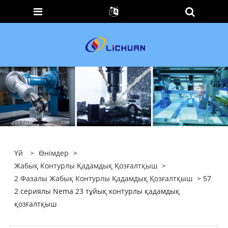
Үй
>
Өнімдер
>
Жабық Контурлы Қадамдық Қозғалтқыш
>
2 Фазалы Жабық Контурлы Қадамдық Қозғалтқыш
> 57
2 сериялы Nema 23 тұйық контурлы қадамдық
қозғалтқыш